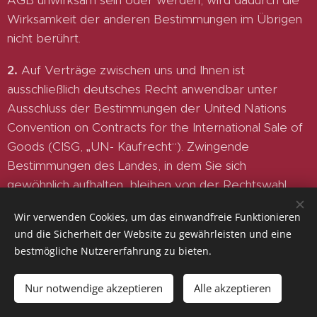
AGB unwirksam sein oder werden, wird dadurch die
Wirksamkeit der anderen Bestimmungen im Übrigen
nicht berührt.
2.
Auf Verträge zwischen uns und Ihnen ist
ausschließlich deutsches Recht anwendbar unter
Ausschluss der Bestimmungen der United Nations
Convention on Contracts for the International Sale of
Goods (CISG, „UN- Kaufrecht“). Zwingende
Bestimmungen des Landes, in dem Sie sich
gewöhnlich aufhalten, bleiben von der Rechtswahl
unberührt.
Wir verwenden Cookies, um das einwandfreie Funktionieren
und die Sicherheit der Website zu gewährleisten und eine
3.
Sind Sie Kaufmann, juristische Person des
bestmögliche Nutzererfahrung zu bieten.
öffentlichen Rechts oder öffentlich-rechtliches
Sondervermögen, so ist unser Geschäftssitz
Nur notwendige akzeptieren
Alle akzeptieren
Gerichtsstand für alle Streitigkeiten aus oder im
Zusammenhang mit Verträgen zwischen uns und